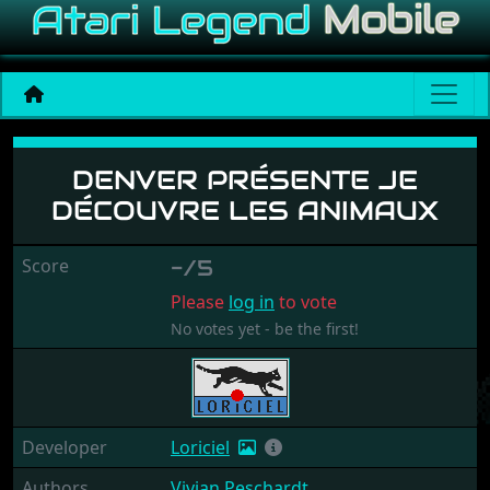
Denver Présente Je Décou
DENVER PRÉSENTE JE
DÉCOUVRE LES ANIMAUX
Score
-/5
Please
log in
to vote
No votes yet - be the first!
Developer
Loriciel
Authors
Vivian Peschardt