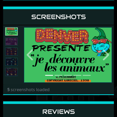
SCREENSHOTS
Previous
Next
5
screenshots loaded
REVIEWS