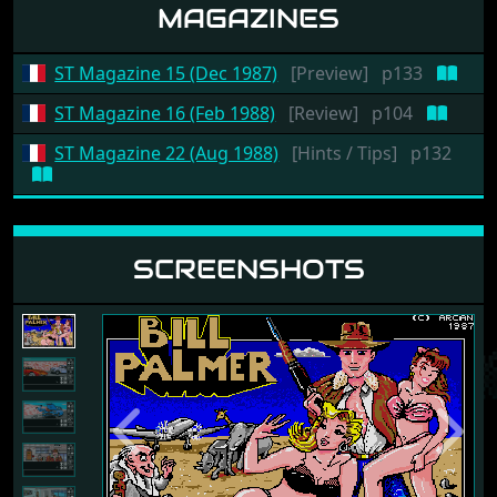
MAGAZINES
ST Magazine 15 (Dec 1987)
[Preview]
p133
ST Magazine 16 (Feb 1988)
[Review]
p104
ST Magazine 22 (Aug 1988)
[Hints / Tips]
p132
SCREENSHOTS
Previous
Next