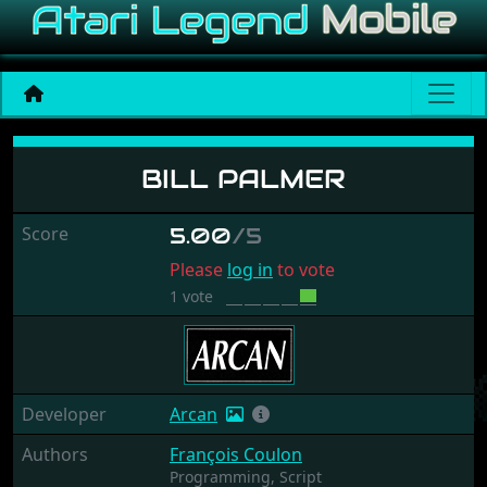
Bill Palmer
BILL PALMER
Score
5.00
/5
Please
log in
to vote
1 vote
Developer
Arcan
Authors
François Coulon
Programming,
Script