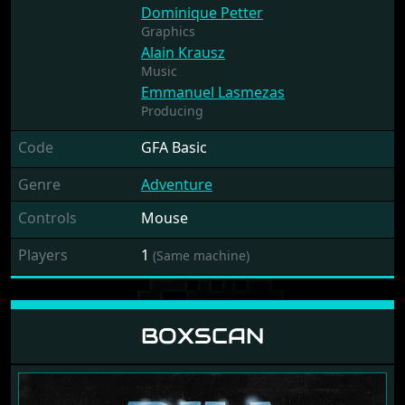
Dominique Petter
Graphics
Alain Krausz
Music
Emmanuel Lasmezas
Producing
Code
GFA Basic
Genre
Adventure
Controls
Mouse
Players
1
(Same machine)
BOXSCAN